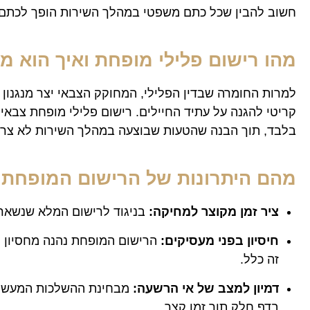
חשוב להבין שכל כתם משפטי במהלך השירות הופך לכתם 
מהו רישום פלילי מופחת ואיך הוא מס
למרות החומרה שבדין הפלילי, המחוקק הצבאי יצר מנגנון י
קריטי להגנה על עתיד החיילים. רישום פלילי מופחת צבא
בלבד, תוך הבנה שהטעות שבוצעה במהלך השירות לא צריכה
מהם היתרונות של הרישום המופחת 
ציר זמן מקוצר למחיקה:
בניגוד לרישום המלא שנשאר במערכת כ17 שנים, הרישום המופחת נמחק לחלוטין ובאופן אוטומט
חיסיון בפני מעסיקים:
הרישום המופחת נהנה מחסיון רח
זה כלל.
דמיון למצב של אי הרשעה:
מבחינת ההשלכות המעשיו
בדף חלק תוך זמן קצר.