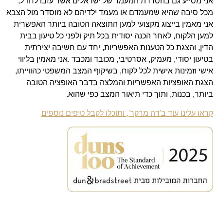
אני מסייע גם בהסדרת המעמד של ישראלים אשר עזבו לחו"ל,
מכל סיבה שהיא שמעמדם או מעמד ילדיהם לא מוסדר מול הצבא
אני מאמין בייצוג מקצועי למען התוצאה הטובה ביותר האפשרית
למען הלקוח, לאחר הכנה יסודית בכל תיק ולפני כל טיעון בבית
הדין, והצגת כל הטענות האפשריות, יחד עם חשיבה יצירתית
בטיעון יסודי, מעמיק, אסרטיבי, מכובד ומכבד .אני מאמין בליווי
אישי וזמינות אישית לכל לקוח, בשיקוף המצב המשפטי כהווייתו,
הצגת האופציות האפשריות והמלצה בדבר האופציה הטובה
ביותר, בכנות, ותוך כדי תיאור המצב כפי שהוא.
קראו עלינו עוד ב'דה מרקר', ותוכלו לקבל טיפים נוספים