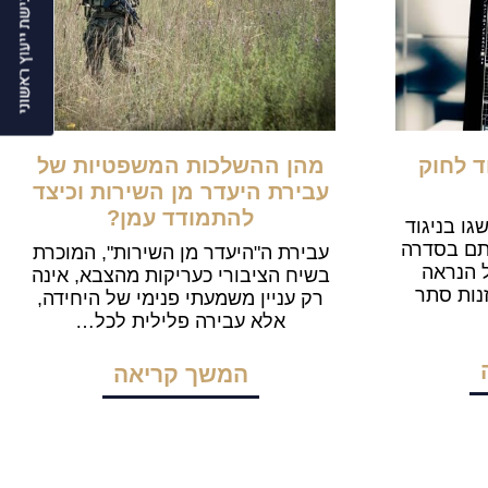
ד לחוק
מהן ההשלכות המשפטיות של
עבירת היעדר מן השירות וכיצד
להתמודד עמן?
ו בניגוד
תם בסדרה
עבירת ה"היעדר מן השירות", המוכרת
 הנראה
בשיח הציבורי כעריקות מהצבא, אינה
נות סתר
רק עניין משמעתי פנימי של היחידה,
אלא עבירה פלילית לכל…
המשך קריאה