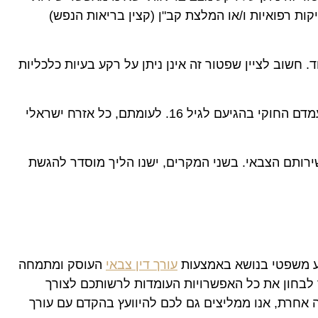
ת רפואיות ו/או המלצת קב"ן (קצין בריאות הנפש)
חשוב לציין שפטור זה אינן ניתן על רקע בעיות כלכליות
פטור עקב הגירה לחו"ל – ילדי מהגרים שנולדו בחו"ל זכאים לפטור משירות צבאי במידה והם דואגים להסידר את מעמדם החוקי בהגיעם לגיל 16. לעומתם, כל אזרח ישראלי
ירותם הצבאי. בשני המקרים, ישנו הליך מוסדר להגשת
וע משפטי בנושא באמצעות
עורך דין צבאי
העוסק ומתמחה
ר לבחון את כל האפשרויות העומדות לרשותכם לצורך
אחרת, אנו ממליצים גם לכם להיוועץ בהקדם עם עורך