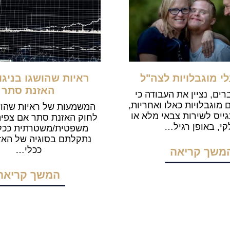
לי מוגבלויות לצה"ל
ראיות שהושגו בניגו
האזנת סתר
ים, נציין את העבודה כי
מוגבלויות כאלו ואחריות,
המשמעות של ראיות שהושג
גייס לשירות צבאי מלא או
לחוק האזנת סתר אם צפי
י, באופן רגיל…
משפטית/משטרתית ככל
נתקלתם בסוגיה של האז
ככלי…
משך קריאה
המשך קריאה