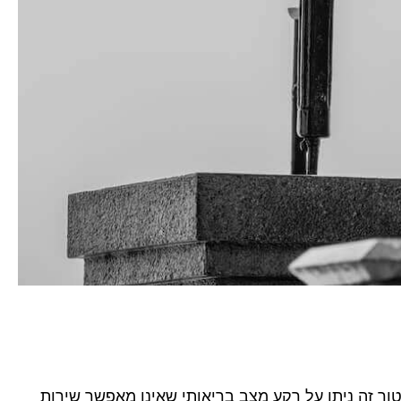
יל 21 שהוא למעשה הפרופיל הנמון ביותר. פטור זה ניתן על רקע מצב בריאותי שאינו מאפשר שירות