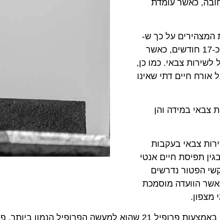
חובה, כאשר עומדת
 המצהירים על כך ש-
"תורתם אומנותם" נדרשים לשירות צבאי מקוצר האורך כ-17 חודשים, כאשר
לשירות צבאי. כמו כן,
 אורח חיים דתי שאינו
ת צבאי במידה והן
ירות צבאי בעקבות
גין תפיסת חיים אנטי
שי הפטור נדרשים
אשר הוועדה מוסמכת
מצפון.
פטור מטעמי בריאות גופנית ו/או נפשית – פטור זה ניתן באמצעות פרופ