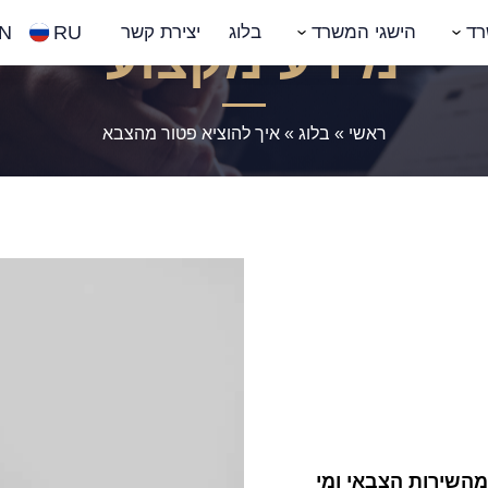
N
RU
רד
הישגי המשרד
בלוג
יצירת קשר
מידע מקצועי
ראשי
»
בלוג
»
איך להוציא פטור מהצבא
מהשירות הצבאי ומי