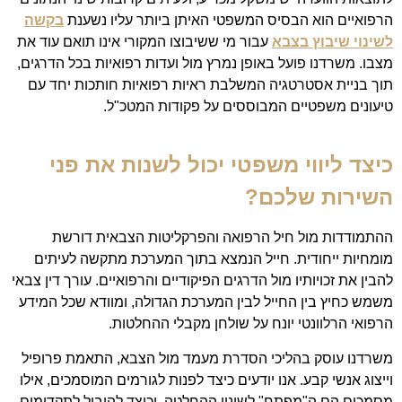
הרפואיים הוא הבסיס המשפטי האיתן ביותר עליו נשענת
בקשה
לשינוי שיבוץ בצבא
עבור מי ששיבוצו המקורי אינו תואם עוד את
מצבו. משרדנו פועל באופן נמרץ מול ועדות רפואיות בכל הדרגים,
תוך בניית אסטרטגיה המשלבת ראיות רפואיות חותכות יחד עם
טיעונים משפטיים המבוססים על פקודות המטכ"ל.
כיצד ליווי משפטי יכול לשנות את פני
השירות שלכם?
ההתמודדות מול חיל הרפואה והפרקליטות הצבאית דורשת
מומחיות ייחודית. חייל הנמצא בתוך המערכת מתקשה לעיתים
להבין את זכויותיו מול הדרגים הפיקודיים והרפואיים. עורך דין צבאי
משמש כחיץ בין החייל לבין המערכת הגדולה, ומוודא שכל המידע
הרפואי הרלוונטי יונח על שולחן מקבלי ההחלטות.
משרדנו עוסק בהליכי הסדרת מעמד מול הצבא, התאמת פרופיל
וייצוג אנשי קבע. אנו יודעים כיצד לפנות לגורמים המוסמכים, אילו
מסמכים הם ה"מפתח" לשינוי ההחלטה, וכיצד להוביל לתקדימים