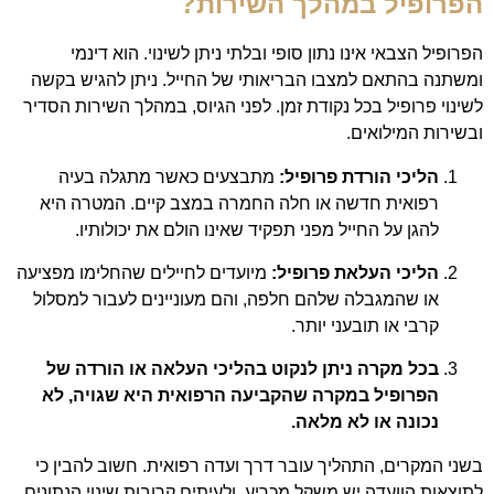
הפרופיל במהלך השירות?
הפרופיל הצבאי אינו נתון סופי ובלתי ניתן לשינוי. הוא דינמי
ומשתנה בהתאם למצבו הבריאותי של החייל. ניתן להגיש בקשה
לשינוי פרופיל בכל נקודת זמן. לפני הגיוס, במהלך השירות הסדיר
ובשירות המילואים.
הליכי הורדת פרופיל:
מתבצעים כאשר מתגלה בעיה
רפואית חדשה או חלה החמרה במצב קיים. המטרה היא
להגן על החייל מפני תפקיד שאינו הולם את יכולותיו.
הליכי העלאת פרופיל:
מיועדים לחיילים שהחלימו מפציעה
או שהמגבלה שלהם חלפה, והם מעוניינים לעבור למסלול
קרבי או תובעני יותר.
בכל מקרה ניתן לנקוט בהליכי העלאה או הורדה של
הפרופיל במקרה שהקביעה הרפואית היא שגויה, לא
נכונה או לא מלאה.
בשני המקרים, התהליך עובר דרך ועדה רפואית. חשוב להבין כי
לתוצאות הוועדה יש משקל מכריע, ולעיתים קרובות שינוי הנתונים