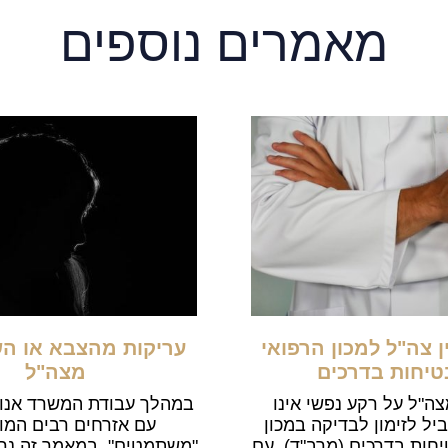
מאמרים נוספים
 צה"ל למכון הרפואי
עריקות מהצבא או ה
טיחות בדרכים
מצה"ל
ה"ל על רקע נפשי אינו
במהלך עבודת המשרד אנו
יל לזימון לבדיקה במכון
עם אזרחים רבים המו
חות בדרכים (מרב"ד). עם
"משתמטים". במאמר זה נר