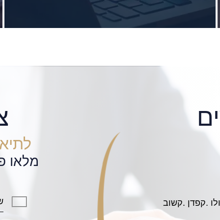
ם
צ
לתיאו
מלאו פ
Thanks to
נקלענו לבעיה שלא חשבנו
provided by the 
תוך יום וחצי והגענו למצב