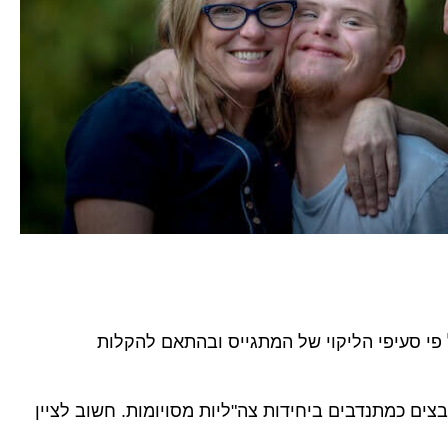
ם שונים על פי סעיפי הליקוי של המתגייס ובהתאם להקלות
ולהיות משובצים כמתנדבים ביחידות צה"ליות מסויומות. חשוב לציין