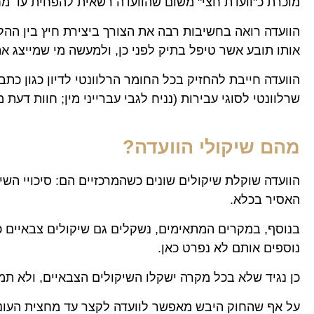
מוכרת כ"וועדת חצי" משום שהוועדה רשאית להפחית עד מ
הוועדה רואה בחשיבות רבה את הצורך ביצירת חיץ בין ההלי
אותו תובע אשר טיפל בתיק לפני כן, ולמעשה מי שמייצג את
הוועדה חייבת להחזיק בכל החומר הרלוונטי לדיון כגון כתב 
שרלוונטי לסוגי עבירות (נניח לגבי עברייני מין; חוות דעת
מהם שיקולי הוועדה?
הוועדה שוקלת שיקולים שונים כשהמרכזיים הם: סיכויי השי
האסיר בכלא.
בנוסף, במקרים המתאימים, נשקלים גם שיקולים צבאיים כ
נוספים אותם לא נפרט כאן.
כן נגיד שלא בכל מקרה ישקלו השיקולים הצבאיים, ולא תמ
על אף שהחוק היבש מאפשר לוועדה לקצר עד מחצית העונש, ב