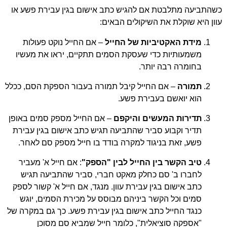
כשהתביעה מתלבטת אם להגיש כתב אישום בגין עבירת פשע או
עוון היא שוקלת את השיקולים הבאים:
מידת האקטיביות של החייל
– אם החייל נוקט פעולות
משמעותיות כדי שעסקת הסמים תתקיים, יראו את מעשיו
בחומרה רבה יותר.
תמורה
– אם החייל קיבל תמורה בעבור הספקת הסם, ככלל
הוא יואשם בעבירת פשע.
תדירות המעשים והיקפם
– אם החייל מספק סמים באופן
תדיר וקבוע סביר שהתביעה תגיש כתב אישום בגין עבירת
פשע, זאת בניגוד למקרה בודד בו חייל מספק סם לאחר.
טיב הקשר בין החייל לבין "הספק"
: אם חייל א' מעביר
לחברו ב' סם כחלק מאקט חברי, סביר שהתביעה תגיש
כתב אישום בגין עבירת עוון. מנגד, אם חייל א' קשור לספק
סמים וכל הקשר ביניהם מבוסס על מכירת הסמים, יוגש
כנגד החייל כתב אישום בגין עבירת פשע. כך גם במקרה של
"אספקה סוציאלית", כלומר חייל שמביא סם מסוכן