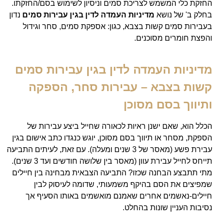
החזקת כלי המשמש לצריכת סמים וניסיון לשימוש בסם/החזקתו.
בחלק ב' של נושא
מדיניות העמדה לדין בגין עבירות סמים
נדון
בעבירות סמים קשות בצבא, כגון: אספקת סמים, סחר וגידול
והפצת חומרים מסוכנים.
מדיניות העמדה לדין בגין עבירות סמים
קשות בצבא – עבירות סחר, הספקה
ותיווך בסם מסוכן
הכלל הוא, שאם ישנן ראיות לכאורה שחייל ביצע עבירות של
הספקת, מסחר או תיווך בסם מסוכן, יוגש כנגדו כתב אישום בגין
עבירת פשע (מאסר של 3 שנים ומעלה). עם זאת, לעיתים התביעה
תייחס לחייל עבירת עוון (מאסר בין שלושה חודשים ועד 3 שנים).
מתי תתבצע הבחנה שכזו? התביעה הצבאית מבחינה בין חיילים
שמפיצים את הסם בהיקף משמעותי, שדומה לעיסוק לבין
חיילים-נאשמים אחרים שאמנם מואשמים באותו הסעיף אך
נסיבות העניין שונות בהחלט.