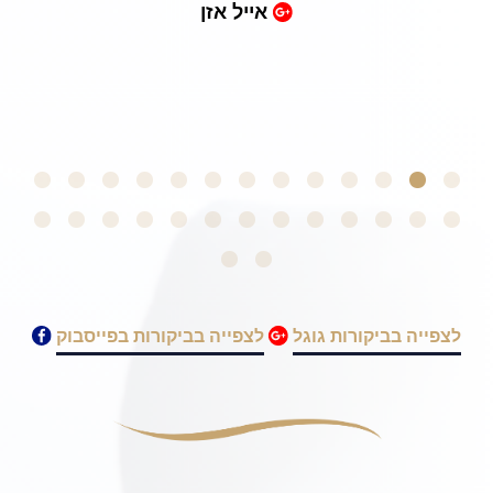
ייל אזן
anyone going through a
ar dilemma. Thank you!
לצפייה בביקורות גוגל
לצפייה בביקורות בפייסבוק