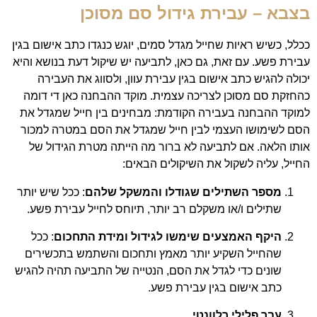
בצבא – עבירת גידול סם מסוכן
ככלל, כשיש ראיות שחייל מגדל סמים, יוגש כנגדו כתב אישום בגין
עבירת פשע. עם זאת, גם כאן, לתביעה יש שיקול דעת בנושא והיא
יכולה להגיש כתב אישום בגין עבירת עוון, ולסווג את העבירה
כהחזקת סם מסוכן לצריכה עצמית. מוקד ההבחנה כאן די דומה
למוקד ההבחנה בעבירה הקודמת: מבחינים בין חייל שמגדל את
הסם לשימושו העצמי לבין חייל שמגדל את הסם במטרה למכור
אותו הלאה. אם לתביעה לא ברור מה הייתה מטרת הגידול של
החייל, עליה לשקול את השיקולים הבאים:
מספר השתילים שגודלו והמשקל שלהם
: ככל שיש יותר
שתילים ו/או משקלם רב יותר, תיוחס לחייל עבירת פשע.
היקף האמצעים שימשו לגידול ומידת התחכום
: ככל
שהחייל השקיע יותר מאמץ ותחכום והשתמש בתכשירים
שונים כדי לגדל את הסם, הנטייה של התביעה תהיה להגיש
כתב אישום בגין עבירת פשע.
עבר פלילי רלוונטי
.