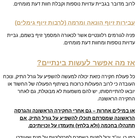
לרוב מדובר בגביית עדויות נוספות וקבלת חוות דעת מומחים.
עבירות זיוף הונאה ומרמה
(לרבות זיוף גימלים)
פניה לגורמים רלוונטיים אשר לכאורה המסמך זויף בשמם, גביית
עדויות נוספות ומחוות דעת מומחים.
אז מה אפשר לעשות בינתיים?
כל פעולת חקירה כזאת יכולה למעשה להשפיע על גורל התיק, ונוכח
העובדה כי לרוב הפעולות כרוכות בשיתוף הפעולה של החשוד או
יובאו להתייחסותו, יש להם משמעות לא מבוטלת, גם לאחר
החקירה הראשונה.
או במילים אחרות – גם אחרי החקירה הראשונה והגרסה
הראשונה שמסרתם תוכלו להשפיע על גורל התיק, אם
תתנהלו בחכמה (ולא בלחץ) ותעמדו על זכויותיכם.
כמו כן, עו"ד יכול לפנות בשמכם לפרקליטות על מנת שיעודכן