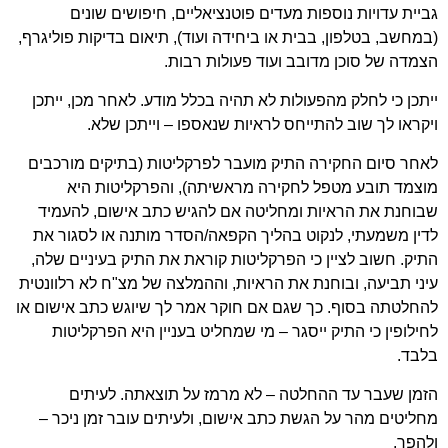
גביית עדויות נוספות מעדים פוטנציאליים, חיפושים שונים
(במחשב, בטלפון, בבית או ביחידה ועוד), תיאום בדיקות פוליגרף,
הצמדה של סוכן מדובב ועוד פעולות רבות.
ייתכן כי לחלק מהפעולות לא תהיה בכלל מודע. לאחר מכן, ייתכן
ויקראו לך שוב להתייחס לראיות שנאספו – וייתכן שלא.
לאחר סיום החקירה התיק מועבר לפרקליטות (בתיקים מורכבים
מוצמד תובע מטפל לחקירה מראשיתה), והפרקליטות היא
שבוחנת את הראיות ומחליטה אם להגיש כתב אישום, להעמיד
לדין משמעתי, לנקוט בהליך הקפאה/הסדר מותנה או לסגור את
התיק. חשוב לציין כי הפרקליטות קוראת את התיק בעיניים שלה,
עיני תביעה, ובוחנת את הראיות, וההמלצה של מצ"ח לא רלוונטית
להחלטתה בסוף. כך שגם אם חוקר אמר לך שיוגש כתב אישום או
לחילופין כי התיק ייסגר – מי שמחליט בעניין היא הפרקליטות
בלבד.
הזמן שעבר עד ההחלטה – לא מרמז על תוצאתה. לעיתים
מחליטים מהר על הגשת כתב אישום, ולעיתים עובר זמן ניכר –
ולהפך.