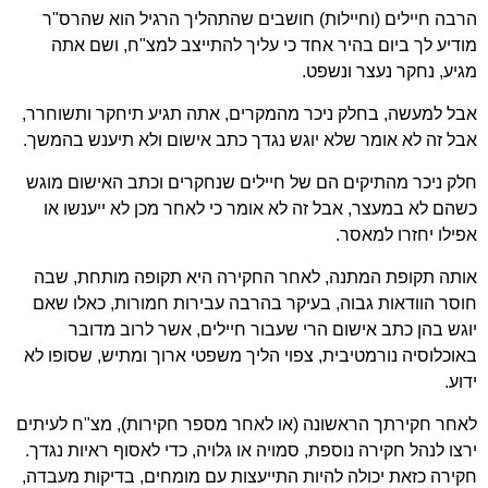
הרבה חיילים (וחיילות) חושבים שהתהליך הרגיל הוא שהרס"ר
מודיע לך ביום בהיר אחד כי עליך להתייצב למצ"ח, ושם אתה
מגיע, נחקר נעצר ונשפט.
אבל למעשה, בחלק ניכר מהמקרים, אתה תגיע תיחקר ותשוחרר,
אבל זה לא אומר שלא יוגש נגדך כתב אישום ולא תיענש בהמשך.
חלק ניכר מהתיקים הם של חיילים שנחקרים וכתב האישום מוגש
כשהם לא במעצר, אבל זה לא אומר כי לאחר מכן לא ייענשו או
אפילו יחזרו למאסר.
אותה תקופת המתנה, לאחר החקירה היא תקופה מותחת, שבה
חוסר הוודאות גבוה, בעיקר בהרבה עבירות חמורות, כאלו שאם
יוגש בהן כתב אישום הרי שעבור חיילים, אשר לרוב מדובר
באוכלוסיה נורמטיבית, צפוי הליך משפטי ארוך ומתיש, שסופו לא
ידוע.
לאחר חקירתך הראשונה (או לאחר מספר חקירות), מצ"ח לעיתים
ירצו לנהל חקירה נוספת, סמויה או גלויה, כדי לאסוף ראיות נגדך.
חקירה כזאת יכולה להיות התייעצות עם מומחים, בדיקות מעבדה,