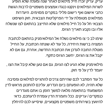
עריק. עריק יוכרז חייל מילואים לאחר שנה ומעלה שלא הופיע
לשרות המילואים וינקטו כנגדו אמצעים משפטיים לרבות הגשת
כתבי אישום ואף רישום פלילי במקרים מסוימים. היעדרות
ממילואים מטופלת על ידי הפרקליטות הצבאית, חוק השיפוט
הצבאי חל על כל חייל מילואים שלא התייצב בהתאם לצו שנשלח
אליו ובו נקבע תאריך הגיוס.
שימו לב כי צו מילואים נשלח אל המילואימניק בהתאם לכתובת
המצויה ברשות היחידה, כל עוד לא שונתה הכתובת, על החייל
מוטלת החובה לעדכן את הכתובת החדשה, אחרת, גם אם לא
יקבל את צו הגיוס, יחשב הגיוס כתקף.
מילואימניק שלא הגיע לצו הגיוס, גם אם טען שלא קיבל את הצו ,
יועמד לדין על פי חוק.
כל עוד הסתבר לכם שהייתם צרכים להתגייס למילואים ומסיבה
שלא תהיה, לא הופעתם ביום הנדרש, עליכם להתכונן מראש לדין
המשמעתי בהתאמה מלאה למשך הזמן בו אתם מוגדרים
כנפקדים / עריקים. ככל וחומרת הדין עומדת לרעתכם, כדאי
להיוועץ בשירותים משפטיים מקצועיים, שיסייעו לכם להיחלץ