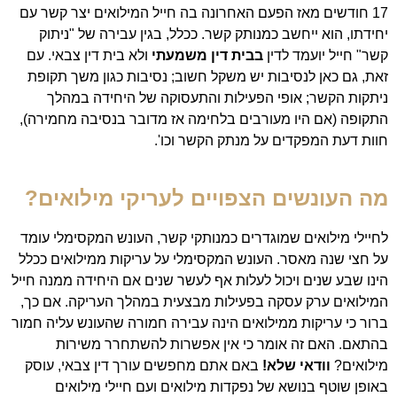
17 חודשים מאז הפעם האחרונה בה חייל המילואים יצר קשר עם
יחידתו, הוא ייחשב כמנותק קשר. ככלל, בגין עבירה של "ניתוק
קשר" חייל יועמד לדין
בבית
דין משמעתי
ולא בית דין צבאי. עם
זאת, גם כאן לנסיבות יש משקל חשוב; נסיבות כגון משך תקופת
ניתקות הקשר; אופי הפעילות והתעסוקה של היחידה במהלך
התקופה (אם היו מעורבים בלחימה אז מדובר בנסיבה מחמירה),
חוות דעת המפקדים על מנתק הקשר וכו'.
מה העונשים הצפויים לעריקי מילואים?
לחיילי מילואים שמוגדרים כמנותקי קשר, העונש המקסימלי עומד
על חצי שנה מאסר. העונש המקסימלי על עריקות ממילואים ככלל
הינו שבע שנים ויכול לעלות אף לעשר שנים אם היחידה ממנה חייל
המילואים ערק עסקה בפעילות מבצעית במהלך העריקה. אם כך,
ברור כי עריקות ממילואים הינה עבירה חמורה שהעונש עליה חמור
בהתאם. האם זה אומר כי אין אפשרות להשתחרר משירות
מילואים?
וודאי שלא!
באם אתם מחפשים עורך דין צבאי, עוסק
באופן שוטף בנושא של נפקדות מילואים ועם חיילי מילואים