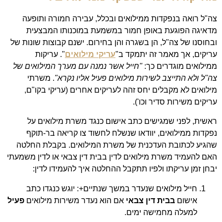
צה"ל רואה בנפקדות ממילואים ובכלל, עבירה חמורה ותופעה
מדאיגה הפוגעת באופן חמור במשמעת במוכנותו המבצעית
ובחוסנו של צה"ל, הן בשגרה והן בחירום. ישנם קבוצות שונות של
עריקים, אך מאמר זה יתמקד ב"
עריקי מילואים
". עריקות
ממילואים מוגדרים כך:
"חייל אשר נמנה עם מערך המילואים של
צה"ל ולא התייצב לשירות מילואים פעיל אליו נקרא"
. משרתי
מילואים לא מקבלים יחס זהה לעריקים אחרים (עריקי בקו"ם,
עריקים משירות סדיר וכו').
ראשית, לפני שמגישים כתב אישום כנגד משרת מילואים על
נפקדות ממילואים, יוודאו שנשלח לחשוד צו קריאה בר-תוקף
שהגיע לכתובת העדכנית של משרת המילואים. בקבלת החלטה
האם להעמיד משרת מילואים לדין בבית דין צבאי או לדין משמעתי
יבחן זמן עריקתו ולפיו תתקבל ההחלטה איך להעמידו לדין:
חייל מילואים שנעדר במשך שנתיים+: יוגש כנגדו כתב
אישום
בבית דין צבאי
אם הוא נעדר משירות מילואים
פעיל
למעלה מחמישה ימים.