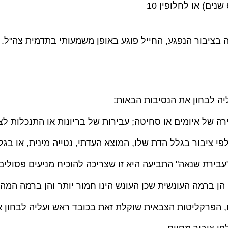
שנים, אז נוכח ביצועה מתוך מניע גזעני העונש יוכל להיות 6 שנים) או לחלופין 10
בציבור הנפגע, החייל פוגע באופן משמעותי בתדמית צה"ל.
רה של איומים או סחיטה; עבירות של בריונות או התנכלות לצי
לפי ציבור בגלל הדת שלו, המוצא העדתי, נטייה מינית, או בג
ירת שנאה" התביעה היא זו שצריכה להוכיח מניעים פסולים א