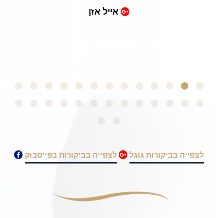
אייל אזן
e going through a
lemma. Thank you!
לצפייה בביקורות גוגל
לצפייה בביקורות בפייסבוק