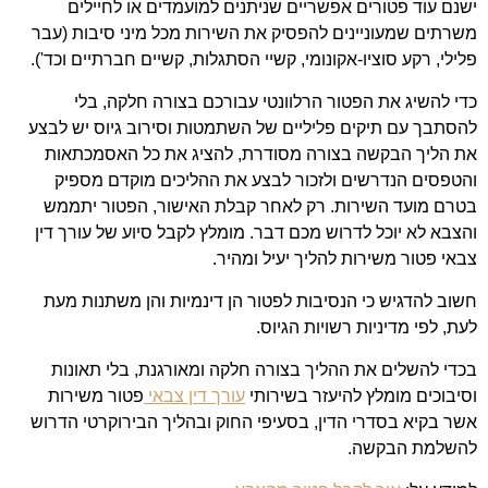
ישנם עוד פטורים אפשריים שניתנים למועמדים או לחיילים
משרתים שמעוניינים להפסיק את השירות מכל מיני סיבות (עבר
פלילי, רקע סוציו-אקונומי, קשיי הסתגלות, קשיים חברתיים וכד').
כדי להשיג את הפטור הרלוונטי עבורכם בצורה חלקה, בלי
להסתבך עם תיקים פליליים של השתמטות וסירוב גיוס יש לבצע
את הליך הבקשה בצורה מסודרת, להציג את כל האסמכתאות
והטפסים הנדרשים ולזכור לבצע את ההליכים מוקדם מספיק
בטרם מועד השירות. רק לאחר קבלת האישור, הפטור יתממש
והצבא לא יוכל לדרוש מכם דבר. מומלץ לקבל סיוע של עורך דין
צבאי פטור משירות להליך יעיל ומהיר.
חשוב להדגיש כי הנסיבות לפטור הן דינמיות והן משתנות מעת
לעת, לפי מדיניות רשויות הגיוס.
בכדי להשלים את ההליך בצורה חלקה ומאורגנת, בלי תאונות
וסיבוכים מומלץ להיעזר בשירותי
עורך דין צבאי
פטור משירות
אשר בקיא בסדרי הדין, בסעיפי החוק ובהליך הבירוקרטי הדרוש
להשלמת הבקשה.