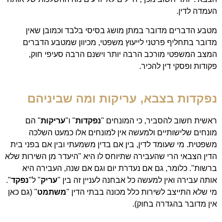
העמדה לדין.
מטבע הדברים מדובר במתן מושג בסיסי בלבד וכמובן שאין
מדובר בתחליף פרטני לייעוץ משפטי, מכיוון שמטבע הדברים
המצב המשפטי מורכב הרבה יותר וישנם הרבה סעיפי חוק,
פקודות ופסקי דין להכיר.
נפקדות בצבא, עריקות ומה שביניהם
ראשית חשוב להסביר, כי המונחים "
נפקדות
" ו"
עריקות
" הם
מונחים שלישותיים ולמעשה אין למונחים אלו כמעט השלכה
משפטית. מי שעומד לדין, בין אם בדין משמעתי ובין אם בפני בית
הדין הצבאי הרי שהעבירה שתיוחס לו היא "היעדר מן השירות שלא
ברשות". כלומר, גם אם נעדרת יום וגם אם שנה, העבירה היא
אותה עבירה ואין למעשה כל אבחנה לעניין זה בין "
עריק
" ל"
נפקד
".
מי שלא התייצב לשירות כלל מכונה בבתי הדין "
משתמט
" (גם כאן
אין מדובר בהגדרה בחוק).