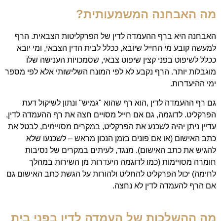
מה האבחנה המשמעותית?
האבחנה היא ברף ההעמדה לדין של הפרקליטות הצבאית. הרף
למעשה קובע מי החייל שיובא, ככלל לבית הדין הצבאי, ומי יובא
ככלל לשיפוט בפני קצין שיפוט צבאי, שסמכויות הענישה שלו
מוגבלות יותר. הרף נקבע לא לפי המונח השלישותי אלא לפי מספר
ימי ההיעדרות.
גם רף ההעמדה לדין ,הוא רף שהוא "גמיש" ונתון לשיקול דעת
הפרקליט. לדוגמה, גם אם חייל מסויים חצה את רף ההעמדה לדין,
עדיין ניתן יהיה לשכנע את הפרקליט, במקרים מסויימים, לבטל את
כתב האישום (או אם פונים בזמן הנכון מראש – לשכנעו שלא
להגיש את כתב האישום). מנגד, לעיתים במקרים של נסיבות
חומרה מסויימות (כמו לדוגמה היעדרות מן השירות במהלך
לחימה) יכול הפרקליט להחליט ולהורות על הגשת כתב האישום גם
אם הרף להעמדה לדין לא נחצה.
מה ההשלכות של העמדה לדין בפני בית