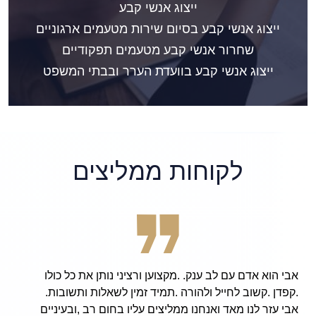
ייצוג אנשי קבע
ייצוג אנשי קבע בסיום שירות מטעמים ארגוניים
שחרור אנשי קבע מטעמים תפקודיים
ייצוג אנשי קבע בוועדת הערר ובבתי המשפט
לקוחות ממליצים
ותן את כל כולו
derful, patient, and hard working
אלות ותשובות.
he attorney Avi Finarsky, I am now
ם רב ,ובעיניים
 and my beloved friends and family,