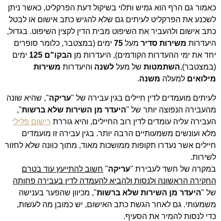
כאמור גם הרף הוא גמיש ותלוי בשיקול דעת הפרקליט, כאשר ניתן
לשכנע את הפרקליט לעיתים גם שלא להגיש כתב אישום או לבטל
כתב אישום ולהעביר את השיפוט מבית הדין לקצין השיפוט. בגדול,
היעדרות
משירות סדיר
מעל
75
ימים (במצטבר, כלומר סופרים
יחד את ימי ההעדרות הקודמים), היעדרות מן
הבקו"ם 125
ימים
(במצטבר),
השתמטות
של מעל
לשנה
והיעדרות
משירות
מילואים
למעלה
משנה
.
לעיתים מועמדים לדין חיילים בגין עבירה של "
עריקה
", שהיא שונה
מהעבירה הנפוצה יותר של "
היעדר מן השירות שלא ברשות
",
העבירה עליה עומדים לדין רוב החיילים, והיא גוררת
רישום פלילי
מלא ועונשים משמעותיים הרבה יותר. בגין עבירה זו מועמדים
חיילים אשר נעדרו תקופות ממושכות מאוד, מתוך כוונה שלא לחזור
לשירות.
במקרה של חשד לעבירת "
עריקה
"
חשוב להתייעץ עוד בטרם
החקירה הראשונה ולנסות ולהביא להעמדה לדין בעבירה פחותה
של "
היעדר מן השירות שלא ברשות
", מכיוון שהפער בענישה
משמעותי. גם לאחר הגשת כתב האישום, יש כמובן מה לעשות,
כדי לנסות להמיר את הסעיף.