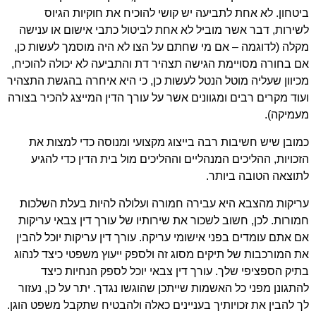
ביטחון. לא אחת לתביעה יש קושי להוכיח את חוקיות הגיוס
לשירות, דבר אשר מוביל לא אחת לביטול כתבי אישום או ענישה
מקלה (לדוגמה – אם מי שחתם על הצו לא היה מוסמך לעשות כן,
אם בחורה מסויימת הגישה תצהיר דת והתביעה לא יכולה להוכיח,
מכיוון שעליה מוטל הנטל לעשות כן, כי היא איחרה בהגשת התצהיר
ועוד מקרים רבים ומגוונים אשר על עורך הדין המייצג להכיר בצורה
מעמיקה).
כמובן שיש חשיבות רבה בייצוג מקצועי ומנוסה כדי למצות את
הזכויות, ההליכים המנהליים וההליכים מול בית הדין כדי להגיע
לתוצאה הטובה ביותר.
עריקות מהצבא היא עבירה חמורה ועלולה להיות בעלת השלכות
חמורות. לכן, חשוב לשכור את שירותיו של עורך דין צבאי עריקות
אם אתם עומדים בפני אישומי עריקה. עורך דין עריקות יוכל להבין
את המורכבות של תיקים מסוג זה ולספק ייעוץ משפטי כיצד לנהוג
בתיק הספציפי שלך. עורך דין צבאי יוכל לספק הנחיות כיצד
להתגונן מפני כל האשמות שייתכן שהוגשו נגדך. יתר על כן, נעזור
לך להבין את זכויותיך בעניינים כאלה ולהבטיח שתקבל משפט הוגן.