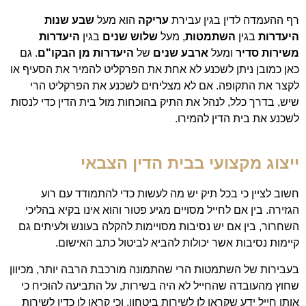
רף ההעמדה לדין בגין עבירת
עריקה
הוא מעל
שבע שנות
היעדרות
בגין
השתמטות
, מעל
שלוש שנים
בגין
היעדרות
משירות סדיר
ומעל
ארבע שנים
של
היעדרות מן הבקו"ם
. גם
כאן כמובן ניתן לשכנע לא אחת את הפרקליט להמיר את הסעיף או
לקצר את התקופה. אם לא מצליחים לשכנע את הפרקליט הרי
שיש, בדרך כלל, לנהל את התיק בהוכחות מול בית הדין כדי לנסות
לשכנע את בית הדין להמירו.
ייצוג מקצועי בבית הדין הצבאי
חשוב לציין כי בכל תיק יש מה לעשות כדי להתמודד עם רוע
הגזירה. בין אם לחייל מסויים מגיע פטור והוא אינו בקיא בהליכי
השחרור, בין אם יש נסיבות מסויימות להקלה בעונש ולעיתים גם
קיימות נסיבות אשר יכולות להביא לביטול כתב האישום.
בעבירות של השתמטות הרי שהתמונה מורכבת הרבה יותר, מכיוון
שחוץ מהעובדה שהחייל לא היה בשירות, על התביעה להוכיח כי
אותו חייל ידע שקראו לו לשירות ביטחון, וכי קראו לו כדין לשירות