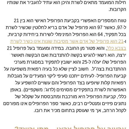
חילות המועמד מתאים לשרת והיכן הוא עתיד להעביר את שנותיו
הקרובות.
טווח המספרים האפשרי בקביעת הפרופיל האישי הוא בין 21
ל-97, כאשר 97 הוא פרופיל של אדם בריא לחלוטין שכשיר לשרת
בכל תפקיד, 64 הוא הפרופיל המינימלי לשירות ביחידות קרביות,
ו-
21 הוא פרופיל של אדם אשר מסיבות שונות אינו כשיר לשרת
בצבא כלל
, והוא פטור מן החובה. במידה ומועמד בעל פרופיל 21
ירצה, הוא רשאי להגיש בקשה להתנדבות ואם הבקשה תאושר
הפרופיל שלו יעלה ל-25 והוא ישובץ לתפקיד במסגרת מערכי
ההתנדבות בצה"ל. חשוב לציין שלא כל בעיה רפואית משפיעה על
קביעת הפרופיל- לעיתים ייתכנו סעיפי ליקוי המעידים על מגבלות
רפואיות קלות שיופיעו בצד הפרופיל והם עשויים להשפיע על
האפשרות לשרת בתפקידים מסוימים (לדוג': משקפיים). באופן
כללי, קביעת הפרופיל היא מורכבת ומתבססת על שקלול של
נתונים פיזיים ומנטליים רבים, כאשר ספר הפרופילים אינו מפורסם
לקהל הרחב, אך מי שעוסק בתחום מכיר את רובו.