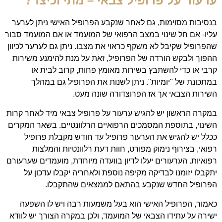
ערעור על פרופיל צבאי – מתי וכיצד?
בנסיבות מסוימות, גם לאחר שנקבע הפרופיל האישי ניתן לערער
עליו- אם חל שינוי במצב הרפואי של המועמד או אם המועמד סבור
שהפרופיל שקיבל לא משקף כראוי את מצבו. ניתן גם לערער לכיוון
ההפוך ולבקש הורדה של הפרופיל, זאת על מנת להימנע משירות
קרבי או כדי להשתבץ בשירות מאומץ פחות, קרוב לבית או
במתכונת של "יומיות". ניתן לשנות את הפרופיל גם במהלך
השירות הצבאי אך אז הפרוצדורה שונה מעט.
במקרה הראשון יש להגיש ערעור על פרופיל צבאי מיד לאחר קרות
השינוי, בתוספת המסמכים הרפואיים הרלוונטיים. בשאר המקרים
ככלל יש להגיש את הערעור פרופיל עד חודש מקבלת פרופיל
רפואי, בצירוף נימוק מפורט, חוות דעת רלוונטיות והמלצות
רפואיות. הערעורים יעלו לדיון בוועדה מיוחדת, מועמדים שערעורם
יתקבלו יזומנו לבדיקה מקיפה נוספת ולאחריה יקבלו עדכון על
הפרופיל החדש שנקבע בהתאם לממצאים שהתקבלו.
כאמור, הפרופיל האישי הוא בעל משמעות רבה ויש לו השפעה
ישירה על עתידו הצבאי של המועמד, ולכן במקרה הצורך יש לוודא