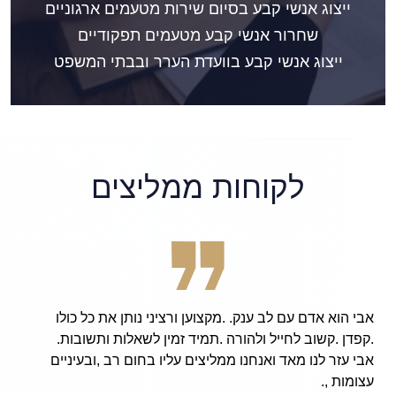
ייצוג אנשי קבע בסיום שירות מטעמים ארגוניים
שחרור אנשי קבע מטעמים תפקודיים
ייצוג אנשי קבע בוועדת הערר ובבתי המשפט
לקוחות ממליצים
ותן את כל כולו
derful, patient, and hard working
אלות ותשובות.
he attorney Avi Finarsky, I am now
ם רב ,ובעיניים
 and my beloved friends and family,
without an issue from the army!