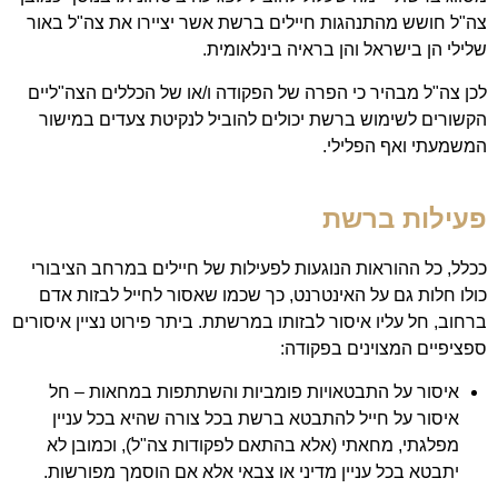
צה"ל חושש מהתנהגות חיילים ברשת אשר יציירו את צה"ל באור
שלילי הן בישראל והן בראיה בינלאומית.
לכן צה"ל מבהיר כי הפרה של הפקודה ו/או של הכללים הצה"ליים
הקשורים לשימוש ברשת יכולים להוביל לנקיטת צעדים במישור
המשמעתי ואף הפלילי.
פעילות ברשת
ככלל, כל ההוראות הנוגעות לפעילות של חיילים במרחב הציבורי
כולו חלות גם על האינטרנט, כך שכמו שאסור לחייל לבזות אדם
ברחוב, חל עליו איסור לבזותו במרשתת. ביתר פירוט נציין איסורים
ספציפיים המצוינים בפקודה:
איסור על התבטאויות פומביות והשתתפות במחאות – חל
איסור על חייל להתבטא ברשת בכל צורה שהיא בכל עניין
מפלגתי, מחאתי (אלא בהתאם לפקודות צה"ל), וכמובן לא
יתבטא בכל עניין מדיני או צבאי אלא אם הוסמך מפורשות.