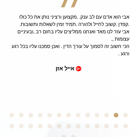
ם עם לב ענק. .מקצוען ורציני נותן את כל כולו
rking
ב לחייל ולהורה .תמיד זמין לשאלות ותשובות.
m now
ו מאד ואנחנו ממליצים עליו בחום רב ,ובעיניים
amily,
army!
ה לסמוך על עורך הדין . ואכן סמכנו עליו בכל רגע
ne an
tinue
lege.
אייל אזן
ugh a
 you!