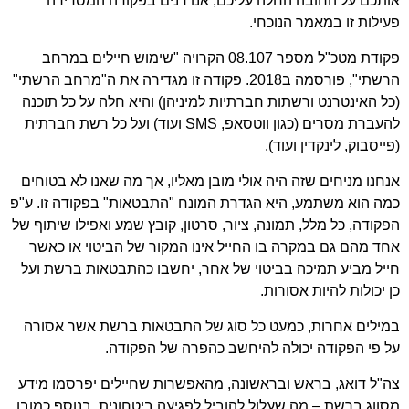
אותכם על החובה החלה עליכם, אנו דנים בפקודה המסדירה
פעילות זו במאמר הנוכחי.
פקודת מטכ"ל מספר 08.107 הקרויה "שימוש חיילים במרחב
הרשתי", פורסמה ב2018. פקודה זו מגדירה את ה"מרחב הרשתי"
(כל האינטרנט ורשתות חברתיות למיניהן) והיא חלה על כל תוכנה
להעברת מסרים (כגון ווטסאפ, SMS ועוד) ועל כל רשת חברתית
(פייסבוק, לינקדין ועוד).
אנחנו מניחים שזה היה אולי מובן מאליו, אך מה שאנו לא בטוחים
כמה הוא משתמע, היא הגדרת המונח "התבטאות" בפקודה זו. ע"פ
הפקודה, כל מלל, תמונה, ציור, סרטון, קובץ שמע ואפילו שיתוף של
אחד מהם גם במקרה בו החייל אינו המקור של הביטוי או כאשר
חייל מביע תמיכה בביטוי של אחר, יחשבו כהתבטאות ברשת ועל
כן יכולות להיות אסורות.
במילים אחרות, כמעט כל סוג של התבטאות ברשת אשר אסורה
על פי הפקודה יכולה להיחשב כהפרה של הפקודה.
צה"ל דואג, בראש ובראשונה, מהאפשרות שחיילים יפרסמו מידע
מסווג ברשת – מה שעלול להוביל לפגיעה ביטחונית. בנוסף כמובן