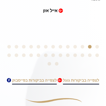
uits in college.
אייל אזן
going through a
mma. Thank you!
לצפייה בביקורות גוגל
לצפייה בביקורות בפייסבוק