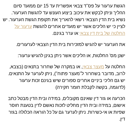
הגשת ערעור על פס"ד צבאי אפשרית עד 15 יום ממועד סיום
ההליך וניתן לבקש את עיכוב ביצוע העונש עד להגשת הערעור.
נשיא בית הדין הצבאי רשאי להאריך את תקופת הגשת הערעור. יש
לציין כי יש הליכים אשר יש מועדים אחרים להגשת
ערעור על
החלטה של בית דין צבאי
או ערר בגינם.
את הערעור יש להגיש למזכירות בית הדין הצבאי לערעורים.
ישנן מס' החלטות, או הליכים אשר ניתן בגינן להגיש ערעור:
החלטה על
מעצר צבאי
, או במקרה של שחרור בתנאים (בצבא,
לרוב, מדובר בשחרור ל"מעצר פתוח"), ניתן לערער על התנאים.
יש גם הליכי ביניים אחרים ספורים שיש בגינם זכות ערעור
(לדוגמה, בקשה לקבלת חומר חקירה)
הכרעה או גזר דין שאינם מקובלים, במידה ובית הדין מבטל כתב
אישום, במידה ובית הדין מחליט לזכות נאשם לדין בטענת חוסר
שפיות או אי-כשירות. ניתן לערער גם על כל הוראה הכלולה בגזר
דין.