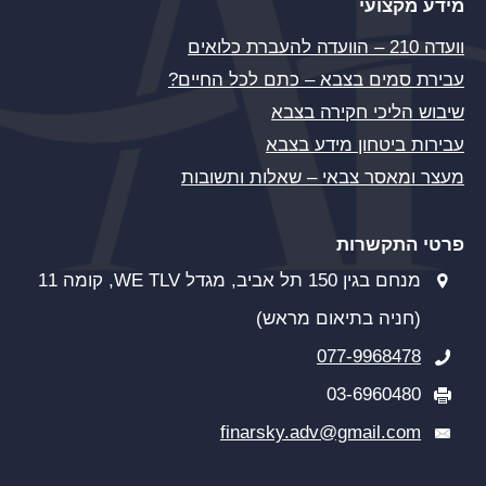
מידע מקצועי
וועדה 210 – הוועדה להעברת כלואים
עבירת סמים בצבא – כתם לכל החיים?
שיבוש הליכי חקירה בצבא
עבירות ביטחון מידע בצבא
מעצר ומאסר צבאי – שאלות ותשובות
פרטי התקשרות
מנחם בגין 150 תל אביב, מגדל WE TLV, קומה 11
(חניה בתיאום מראש)
077-9968478
03-6960480
finarsky.adv@gmail.com