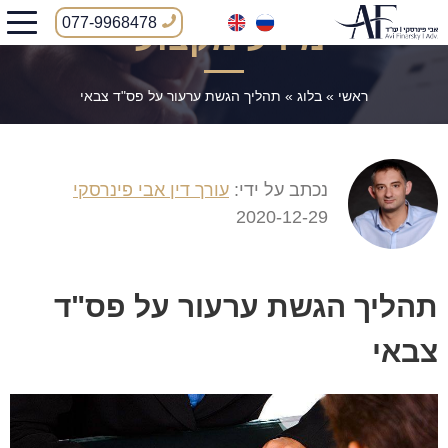
077-9968478
מידע מקצועי
ראשי
»
בלוג
»
תהליך הגשת ערעור על פס"ד צבאי
נכתב על ידי:
עורך דין אבי פינרסקי
2020-12-29
תהליך הגשת ערעור על פס"ד
צבאי