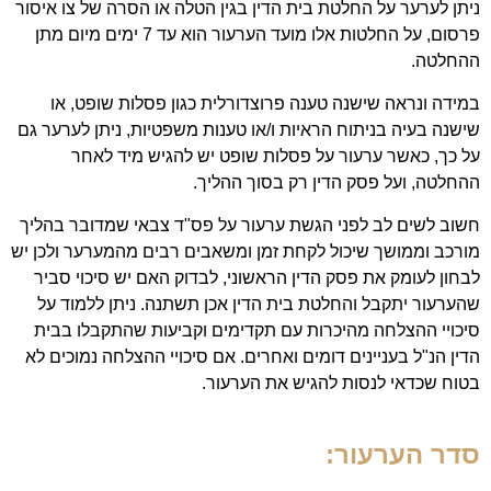
ניתן לערער על החלטת בית הדין בגין הטלה או הסרה של צו איסור
פרסום, על החלטות אלו מועד הערעור הוא עד 7 ימים מיום מתן
ההחלטה.
במידה ונראה שישנה טענה פרוצדורלית כגון פסלות שופט, או
שישנה בעיה בניתוח הראיות ו/או טענות משפטיות, ניתן לערער גם
על כך, כאשר ערעור על פסלות שופט יש להגיש מיד לאחר
ההחלטה, ועל פסק הדין רק בסוך ההליך.
חשוב לשים לב לפני הגשת ערעור על פס"ד צבאי שמדובר בהליך
מורכב וממושך שיכול לקחת זמן ומשאבים רבים מהמערער ולכן יש
לבחון לעומק את פסק הדין הראשוני, לבדוק האם יש סיכוי סביר
שהערעור יתקבל והחלטת בית הדין אכן תשתנה. ניתן ללמוד על
סיכויי ההצלחה מהיכרות עם תקדימים וקביעות שהתקבלו בבית
הדין הנ"ל בעניינים דומים ואחרים. אם סיכויי ההצלחה נמוכים לא
בטוח שכדאי לנסות להגיש את הערעור.
סדר הערעור: