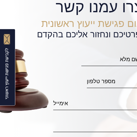
רו עמנו קשר
ם פגישת ייעוץ ראשונית
רטיכם ונחזור אליכם בהקדם
Thanks to the wonderful
נקלענו לבע
provided by the attorney Avi Fi
תוך יום וח
and my beloved friends and fa
בצורה יוצא
He has represented me success
מכל סיטואצ
for my family, thus allowing m
על הכל !
I highly recommend him for anyo
Dan