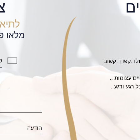
ם
צ
לתיאו
מלאו פ
וב
, patient, and hard working services
narsky, I am now able to visit Israel,
mily, without an issue from the army!
fully and has done an great service
e to continue my educational pursuits
in college.
ne going through a similar dilemma.
Thank you!
iel F