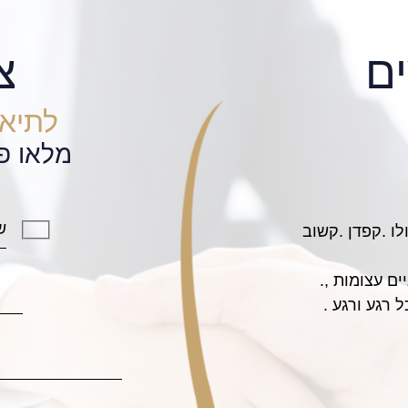
ם
צ
לתיאו
מלאו פ
לו .קפדן .קשוב
nd hard working services
now able to visit Israel,
ים עצומות ,.
 an issue from the army!
 רגע ורגע .
s done an great service
 my educational pursuits
in college.
ough a similar dilemma.
Thank you!