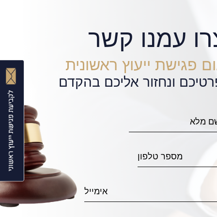
רו עמנו קשר
ם פגישת ייעוץ ראשונית
רטיכם ונחזור אליכם בהקדם
Thanks to the wonderful, patient, a
provided by the attorney Avi Finarsky, I am 
and my beloved friends and family, without
He has represented me successfully and ha
for my family, thus allowing me to continue
I highly recommend him for anyone going thr