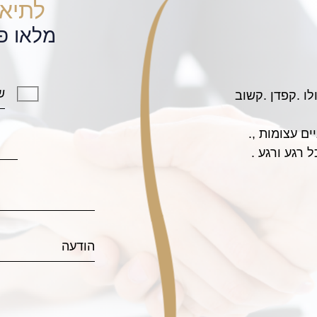
לתיאו
מלאו פ
Thanks to the wonderful, pa
נקלענו
provided by the attorney Avi Finars
תוך יו
and my beloved friends and family
בצורה 
He has represented me successfull
מכל סי
for my family, thus allowing me to
על הכל
I highly recommend him for anyone 
Daniel 