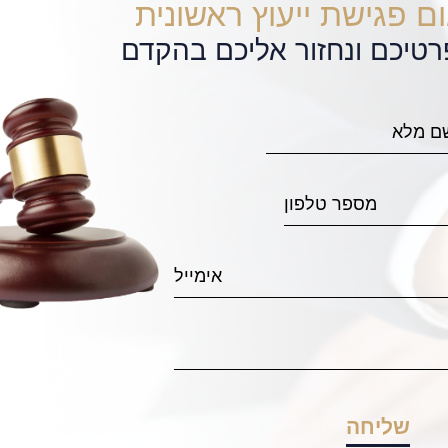
ם פגישת ייעוץ ראשונית
רטיכם ונחזור אליכם בהקדם
 לבעיה שלא חשבנו שנצא ממנה, בזכות אבי והמשרד יצאנו מ
ם וחצי והגענו למצב מעולה. השירות של אבי היה צמוד מקצועי 
יוצאת דופן. ללא ספק הוא עורך הדין שתרצו לצדכם בשביל ל
טואציה ברוגע ובביטחון ולהגיע לתוצאות הכי טובות. תודה ענ
 !
יוליה ב