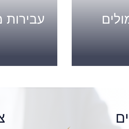
ולים
עבירות 
ם
צ