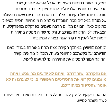
באש, הוראות בטיחות באימונים או כל הוראה אחרת, שרק
הבקיאים בתחומים אלו יכולים להכיר שכן מדובר במסגרת
מורכבת יותר של חקירות מצ"ח. נדרשת היכרות עם שיטת הפעולה
של מצ"ח במקרים נוכח העובדה כי למצ"ח מומחיות יחסית בטיפול
בתיקים כאלו והם גם מלווים הרבה פעמים בפרקליט מהפרקליטות
הצבאית ולכן החקירה מורכבת, ורק מי שהיה מנוסה בחקירות
דומות יכול להכין את קו ההגנה בצורה המיטבית.
זכותכם להיוועץ במהלך חקירת מצח תחת באזהרה בעו"ד, באם
הודעתם על בקשתכם להיוועץ בעו"ד, תוכלו ליצור עימו קשר
והחוקר אמור להפסיק את החקירה עד להגעתו לייעוץ.
אם נחקרתם, שוחררתם, ואתם לא יודעים מה עכשיו אתה
מוזמנים לקרוא את התסריטים האפשריים, כי לצערנו זה לא
אומר שהסיפור מאחוריכם.
אם אתם זקוקים לייעוץ לגבי מה לעשות בחקירת מצח – צרו איתנו
קשר ונשמח לסייע.