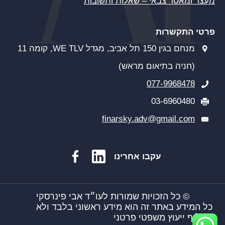
מעצר ומאסר צבאי – שאלות ותשובות
פרטי התקשרות
מנחם בגין 150 תל אביב, מגדל WE TLV, קומה 11
(חניה בתיאום מראש)
077-9968478
03-6960480
finarsky.adv@gmail.com
עקבו אחרינו
© כל הזכויות שמורות לעו״ד אבי פינרסקי
כל המידע באתר זה הוא מידע ראשוני בלבד ולא
מחליף ייעוץ משפטי פרטני