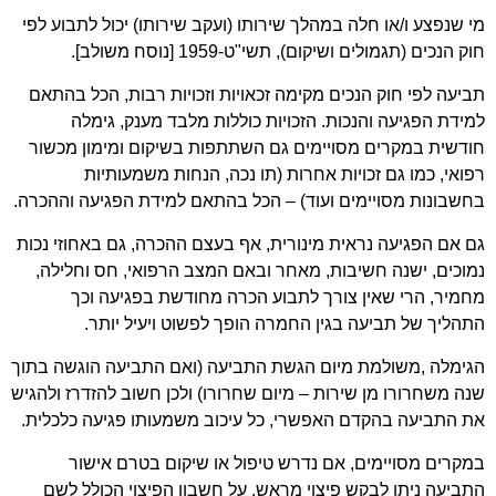
מי שנפצע ו/או חלה במהלך שירותו (ועקב שירותו) יכול לתבוע לפי
חוק הנכים (תגמולים ושיקום), תשי"ט-1959 [נוסח משולב].
תביעה לפי חוק הנכים מקימה זכאויות וזכויות רבות, הכל בהתאם
למידת הפגיעה והנכות. הזכויות כוללות מלבד מענק, גימלה
חודשית במקרים מסויימים גם השתתפות בשיקום ומימון מכשור
רפואי, כמו גם זכויות אחרות (תו נכה, הנחות משמעותיות
בחשבונות מסויימים ועוד) – הכל בהתאם למידת הפגיעה וההכרה.
גם אם הפגיעה נראית מינורית, אף בעצם ההכרה, גם באחוזי נכות
נמוכים, ישנה חשיבות, מאחר ובאם המצב הרפואי, חס וחלילה,
מחמיר, הרי שאין צורך לתבוע הכרה מחודשת בפגיעה וכך
התהליך של תביעה בגין החמרה הופך לפשוט ויעיל יותר.
הגימלה ,משולמת מיום הגשת התביעה (ואם התביעה הוגשה בתוך
שנה משחרורו מן שירות – מיום שחרורו) ולכן חשוב להזדרז ולהגיש
את התביעה בהקדם האפשרי, כל עיכוב משמעותו פגיעה כלכלית.
במקרים מסויימים, אם נדרש טיפול או שיקום בטרם אישור
התביעה ניתן לבקש פיצוי מראש, על חשבון הפיצוי הכולל לשם