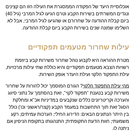
אוכלוסיית היעד של הפקודה הממסגרת את העילה הזו הם קצינים
ונגדים המשרתים בשירות הקבע וטרם הגיעו לגיל המרבי (גיל 40)
ביום קבלת ההודעה על שחרורם או שהגיעו לגיל המרבי, אבל לא
השלימו שמונה שנים בשירות הקבע ביום קבלת ההודעה.
עילות שחרור מטעמים תפקודיים
מטרת ההוראה היא לקבוע נוהל שחרור משירות קבע ביוזמת
רשויות הצבא מטעמים תפקודיים והיא כוללת שתי עילות מרכזיות,
עילת התפקוד הלקוי ועילת היעדר אופק השירות.
מהי עילת התפקוד הלקוי
? הגורם המוסמך יכול להורות על שחרור
משירות קבע בטענת "תפקוד לקוי", זאת בהסתמך על נתוני סיווג
והערכה וקריטריונים כללים שנקבעים במדיניות אכ"א ומחלקת
הסגל זאת תוך התחשבות במעמד הקבע (קצר/ראשוני וכו') כולל
בין היתר הנתונים הבאים: הדירוג החילי; הערכות עמיתים; רקע
משמעתי; חוות הדעת התקופתית; התנהגותו בתקופת הניסיון אם
ניתנה לו.