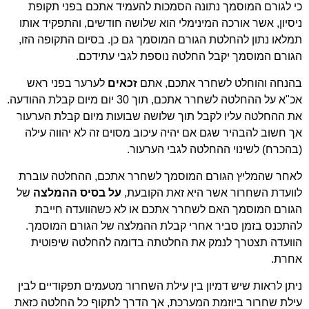
כי לגורם המוסמך נתונה הסמכות להעמיד אתכם בפני תקופת
ניסיון, אשר אורכה המינימלי הוא שלושה חודשים, והתפקיד אותו
תמלאו נתון להחלטת הגורם המוסמך גם כן. בסיום התקופה הזו,
הגורם המוסמך יקבל החלטה נוספת לגבי עתידכם.
בהנחה והוחלט לשחרר אתכם, אתם
זכאים
לערער בפני ראש
אכ"א על ההחלטה לשחרר אתכם, תוך 30 יום מיום קבלת ההודעה.
את ההחלטה עליו לקבל תוך שלושה שבועות מיום קבלת הערעור
אך חשוב להבהיר שגם אם יהיה עיכוב מסוים זה לא יהווה עילה
(בהכרח) לשינוי ההחלטה לגבי הערעור.
לאחר שהמליץ הגורם המוסמך לשחרר אתכם, ההחלטה עוברת
לוועדת השחרור אשר היא זאת הקובעת,
על בסיס ההמלצה
של
הגורם המוסמך האם לשחרר אתכם או לא כשהוועדה חייבת
להתכנס בזמן סביר אחרי קבלת ההמלצה של הגורם המוסמך.
הוועדה תצטרך לנמק את החלטתה בדומה להחלטה שיפוטית
אחרת.
ניתן לראות שיש דמיון בין עילת השחרור מטעמים תפקודיים לבין
עילת שחרור ביוזמת המערכת, אך הדרך לתקוף כל החלטה כזאת