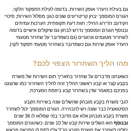
גם בעילת היעדר אופק השירות, בדומה לעילת התפקוד הלקוי,
הגורם המוסמך יבחן קריטריונים שונים כגון: מסלול השירות; סיכויי
הקידום; הדירוג החילי; חוות דעת תקופתית; הערכות עמיתים
ובנוסף הגורם המוסמך נדרש לבחון גם שיקולים אישיים בדומה
לשחרור מטעמים ארגוניים (גם כשמדובר על שחרור מטעמי
היעדר אופק שירות וגם כשמדובר בשחרור מטעמי תפקוד לקוי).
מהו הליך השחרור הצפוי לכם?
כשאנחנו מדברים על שחרור בתאריך תום השירות של משרת
בקבע קצר או קבע ראשוני ההליך זהה להליך השחרור כמו שהצגנו
בפניכם במאמר שדן בשחרור קבע ביוזמת המערכת.
לגבי משרת בקבע מובהק שהשלים שנה בשירות הקבע
הסיטואציה כבר שונה ויש להבהירה. הגורם המוסמך יכול לשחרר
משרת בקבע מובהק אלא אם מדובר במי שמלאו לו 36 שנים
ובנוסף
הוא השלים שירות קבע של 10 שנים. כשהגורם המוסמך
יחליט לשחרר את משרת הקבע הנ"ל עליו לתת לו התראה מראש