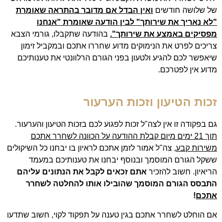
של שלושה חודשים
ואין הבדל אם מדובר בהתראה שאומרת
"לא נאריך את שירותך" לבין הודעה שאומרת "אנחנו
מפסיקים באמצע את שירותך".
בהודעה שתקבלו, גורמי הצבא
צריכים לפרט את הנימוקים מדוע שחררו אתכם ובמקביל זימון
שיאפשר לכם להגיע ולטעון בפני הגורם הרלוונטי את טענותיכם
מדוע אין לפטרכם.
זכות הטיעון וזכות הערעור
גם בפקודה זו אין לצה"ל זכות לפגוע לכם בזכות הטיעון והערעור.
תוך 21 ימים מיום קבלת ההודעה על הכוונה לשחרר אתכם
משירות קבע
, צה"ל אמור לזמן אתכם לראיון בו יבחנו כל השיקולים
ששקל הגורם המוסמך ובנוסף יבחנו את טענותיכם במעמד
הריאיון. חשוב להזכיר
אתם זכאים לקבל את הנתונים עליהם
התבסס הגורם המוסמך שהובילו אותו להחלטה לשחרר
אתכם
!
אם הוחלט לשחרר אתכם בגין טענה על תפקוד לקוי, חשוב שתדעו