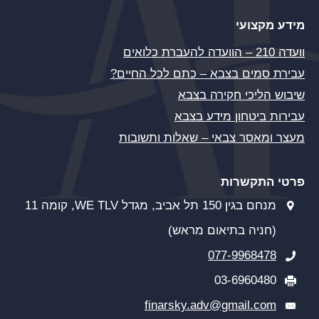
מידע מקצועי
וועדה 210 – הוועדה להעברת כלואים
עבירת סמים בצבא – כתם לכל החיים?
שיבוש הליכי חקירה בצבא
עבירות ביטחון מידע בצבא
מעצר ומאסר צבאי – שאלות ותשובות
פרטי התקשרות
מנחם בגין 150 תל אביב, מגדל WE TLV, קומה 11
(חניה בתיאום מראש)
077-9968478
03-6960480
finarsky.adv@gmail.com