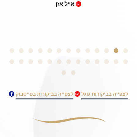
זן
for anyone going through a
similar dilemma. Thank you!
 F
לצפייה בביקורות גוגל
לצפייה בביקורות בפייסבוק