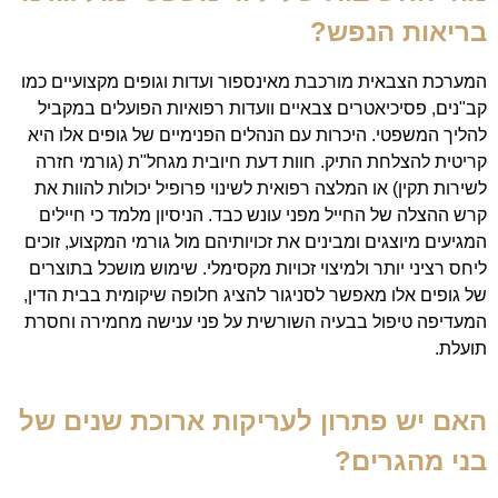
בריאות הנפש?
המערכת הצבאית מורכבת מאינספור ועדות וגופים מקצועיים כמו
קב"נים, פסיכיאטרים צבאיים וועדות רפואיות הפועלים במקביל
להליך המשפטי. היכרות עם הנהלים הפנימיים של גופים אלו היא
קריטית להצלחת התיק. חוות דעת חיובית מגחל"ת (גורמי חזרה
לשירות תקין) או המלצה רפואית לשינוי פרופיל יכולות להוות את
קרש ההצלה של החייל מפני עונש כבד. הניסיון מלמד כי חיילים
המגיעים מיוצגים ומבינים את זכויותיהם מול גורמי המקצוע, זוכים
ליחס רציני יותר ולמיצוי זכויות מקסימלי. שימוש מושכל בתוצרים
של גופים אלו מאפשר לסניגור להציג חלופה שיקומית בבית הדין,
המעדיפה טיפול בבעיה השורשית על פני ענישה מחמירה וחסרת
תועלת.
האם יש פתרון לעריקות ארוכת שנים של
בני מהגרים?