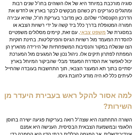
סוגיה מורכבת במיוחד היא של אלו השוהים בחו"ל שנים רבות
ומתגלים כעריקים רק כשהם מבקשים לבקר בארץ או לחדש את
הדרכון הקונסולרי שלהם. כאן מדובר בעריקת חו"ל, שהיא עבירה
חמורה המטופלת בדרך כלל ביד קשה על ידי רשויות הצבא או
במסגרת של
משפט צבאי
. עם זאת, קיימים מסלולים משפטיים
להסדרת המעמד מול רשויות הגיוס והפרקליטות. בחינת חוקיות
הצו שנשלח במקור והנסיבות המשפחתיות של הירידה מהארץ הן
המפתח לפתרון תיקים אלו. ניהול נכון של המגעים מול המערכת
יכול לאפשר את הסדרת המעמד מבלי שהביקור המיוחל בארץ
יסתיים בתוך תא המעצר הצבאי, תוך התחשבות בעובדה שהחייל
לעיתים כלל לא היה מודע לחובת גיוסו.
למה אסור להקל ראש בעבירת היעדר מן
השירות?
השורה התחתונה היא שצה"ל רואה בעריקות פגיעה ישירה בחוסן
הלאומי ובמשמעת הצבאית הבסיסית. הענישה היא אמנם
אינדיבידואלית, אך המגמה הכללית בבתי הדין היא החמרה כדי