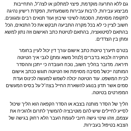
גם ללא התרעה מוקדמת, פיצוי למתלונן או לצה"ל, התחייבות
מביצוע עבירות, לרבות עבירות משמעתיות, הפקדת רישיון נהיגה
לתקופה מסוימת, הסכמה לשינוי שיבוץ ועוד תנאים רבים ומגוונים.
חשוב לציין כי לא בכל מקרה התביעה תבקש את כל התנאים, הכל
בהתאם לסיטואציה, בהתאם לטיוטת כתב האישום וזה נתון למשא
ומתן בין הצדדים.
בטרם תיערך טיוטת כתב אישום עורך דין יכול לעיין בחומר
החקירה ולבוא בדברים (לנהל משא ומתן) לגבי איך הטיוטה
תיראה. מדובר בהליך חשוב, נוכח העובדה כי ייתכן וההסדר
המותנה ייכשל מסיבה מסוימת ואז הטיוטה תוגש ככתב אישום
לבית המשפט. עוד הטיוטה יכולה לשמש למעשה לכינוס ועדת
סמים אשר תדון בנוגע להשארת החייל בצה"ל על בסיס המעשים
המפורטים בטיוטה.
הליך של הסדר מותנה בצבא או הסדר הקפאה הוא הליך שיכול
לסייע לחיילים שיש להם מוטיבציה להמשיך לתרום ולהוכיח את
עצמם, וזהו שינוי גישה חיובי לעומת העבר הלא רחוק בגישה של
הצבא בטיפול בעבירות.