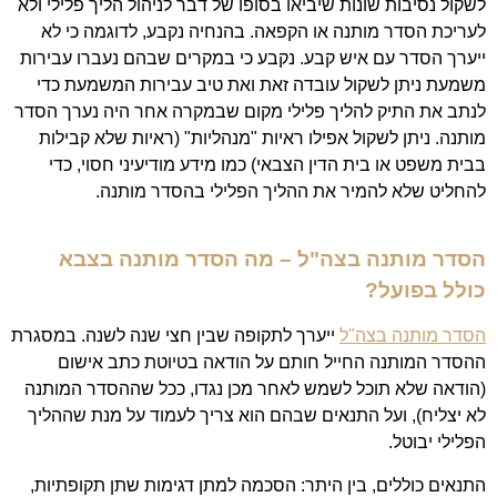
לשקול נסיבות שונות שיביאו בסופו של דבר לניהול הליך פלילי ולא
לעריכת הסדר מותנה או הקפאה. בהנחיה נקבע, לדוגמה כי לא
ייערך הסדר עם איש קבע. נקבע כי במקרים שבהם נעברו עבירות
משמעת ניתן לשקול עובדה זאת ואת טיב עבירות המשמעת כדי
לנתב את התיק להליך פלילי מקום שבמקרה אחר היה נערך הסדר
מותנה. ניתן לשקול אפילו ראיות "מנהליות" (ראיות שלא קבילות
בבית משפט או בית הדין הצבאי) כמו מידע מודיעיני חסוי, כדי
להחליט שלא להמיר את ההליך הפלילי בהסדר מותנה.
הסדר מותנה בצה"ל – מה
הסדר מותנה בצבא
כולל בפועל?
הסדר מותנה בצה"ל
ייערך לתקופה שבין חצי שנה לשנה. במסגרת
ההסדר המותנה החייל חותם על הודאה בטיוטת כתב אישום
(הודאה שלא תוכל לשמש לאחר מכן נגדו, ככל שההסדר המותנה
לא יצליח), ועל התנאים שבהם הוא צריך לעמוד על מנת שההליך
הפלילי יבוטל.
התנאים כוללים, בין היתר: הסכמה למתן דגימות שתן תקופתיות,