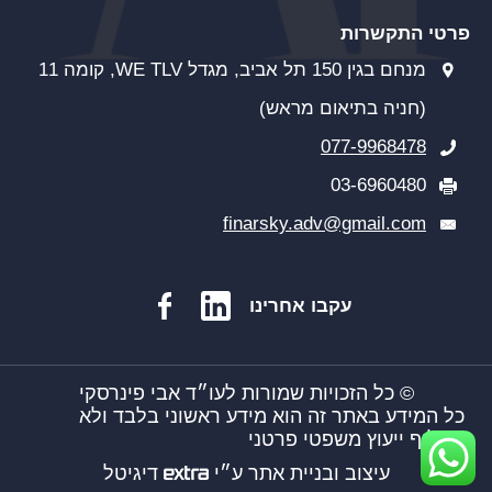
פרטי התקשרות
מנחם בגין 150 תל אביב, מגדל WE TLV, קומה 11
(חניה בתיאום מראש)
077-9968478
03-6960480
finarsky.adv@gmail.com
עקבו אחרינו
© כל הזכויות שמורות לעו״ד אבי פינרסקי
כל המידע באתר זה הוא מידע ראשוני בלבד ולא
מחליף ייעוץ משפטי פרטני
עיצוב ובניית אתר ע״י
דיגיטל